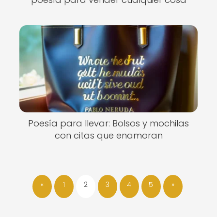
Poesía para llevar: Bolsos y mochilas
con citas que enamoran
«
1
2
3
4
5
»