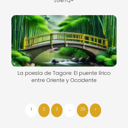
LGBTQ+
La poesía de Tagore: El puente lírico
entre Oriente y Occidente
1
2
3
…
29
»