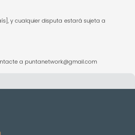
ís], y cualquier disputa estará sujeta a
 contacte a puntanetwork@gmail.com
d