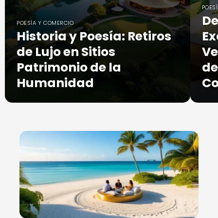
POES
De
POESÍA Y COMERCIO
Historia y Poesía: Retiros
Ex
de Lujo en Sitios
Ve
Patrimonio de la
de
Humanidad
Co