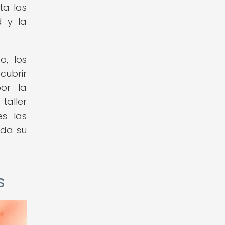
ta las
d y la
o, los
cubrir
por la
taller
es las
oda su
s