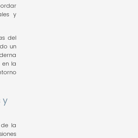
bordar
ales y
as del
ndo un
oderna
 en la
ntorno
 y
 de la
siones