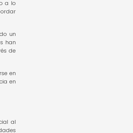
o a lo
bordar
ado un
os han
vés de
rse en
cia en
ial al
idades