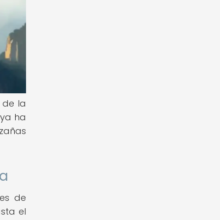
 de la
eya ha
azañas
na
les de
sta el