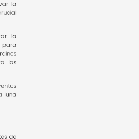
var la
rucial
rar la
d para
rdines
ra las
ventos
a luna
e
tes de