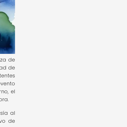
eza de
dad de
tentes
evento
no, el
ora.
sía al
ivo de