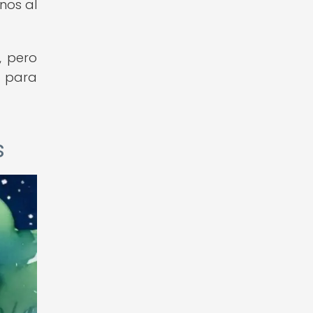
nos al
, pero
e para
s