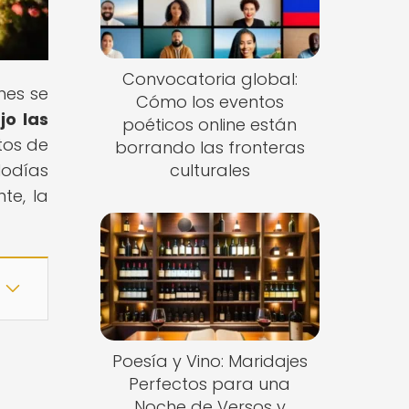
Convocatoria global:
nes se
Cómo los eventos
jo las
poéticos online están
tos de
borrando las fronteras
lodías
culturales
te, la
Poesía y Vino: Maridajes
Perfectos para una
Noche de Versos y