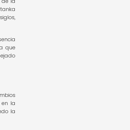
 de la
 tanka
iglos,
sencia
ra que
dejado
ambios
 en la
ndo la