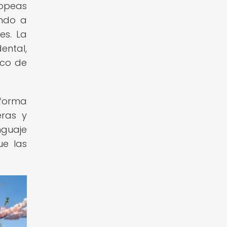
ropeas
ando a
es. La
ental,
ico de
 forma
eras y
nguaje
ue las