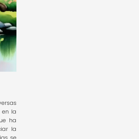
versas
 en la
que ha
iar la
ias se