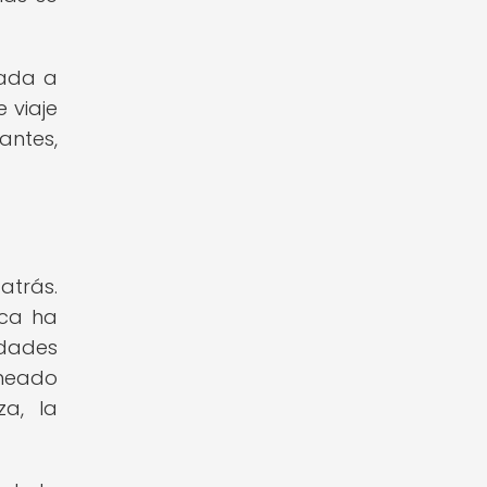
gada a
 viaje
antes,
atrás.
ica ha
edades
rmeado
za, la