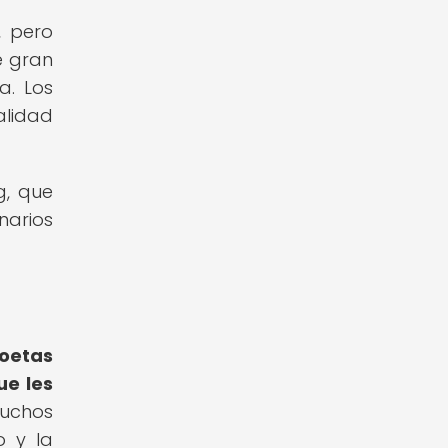
, pero
e gran
a. Los
alidad
g, que
narios
poetas
ue les
muchos
 y la