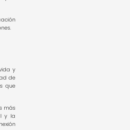
cación
ones.
vida y
dad de
as que
as más
l y la
nexión