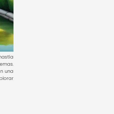
nastía
temas.
on una
plorar