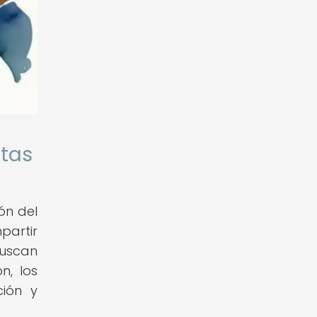
etas
ón del
partir
buscan
n, los
ción y