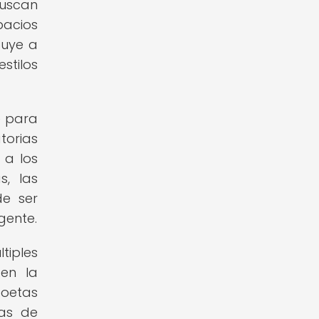
buscan
pacios
buye a
stilos
e para
torias
 a los
, las
de ser
gente.
tiples
en la
poetas
ias de