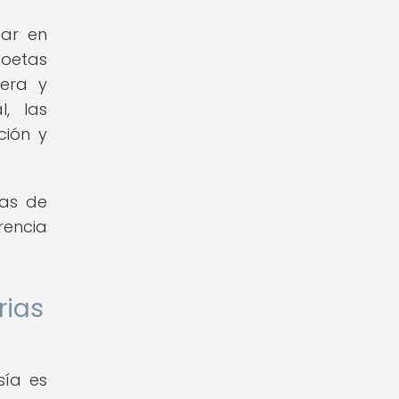
par en
poetas
rera y
, las
ción y
mas de
rencia
rias
sía es