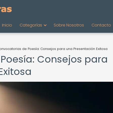
Inicio
Categorías
Sobre Nosotros
Contacto
onvocatorias de Poesía: Consejos para una Presentación Exitosa
Poesía: Consejos para
Exitosa