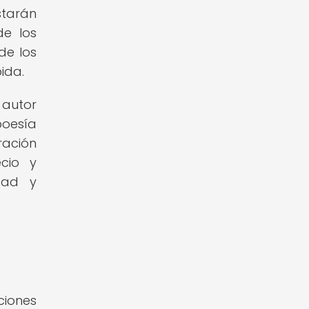
starán
de los
de los
ida.
 autor
poesía
ración
cio y
dad y
ciones