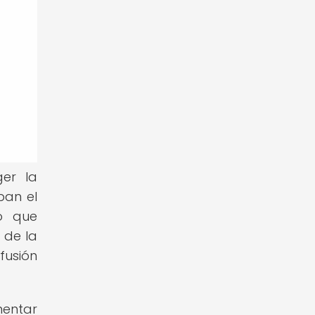
ger la
ban el
o que
 de la
fusión
mentar