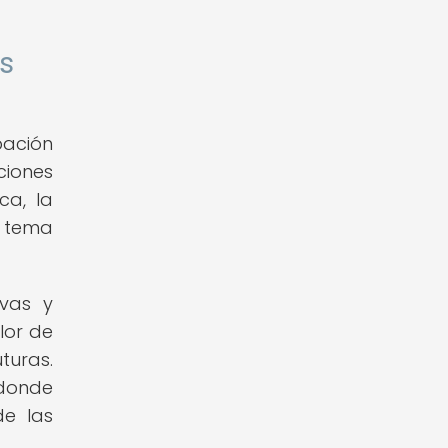
as
pación
ciones
ca, la
n tema
ivas y
lor de
turas.
 donde
de las