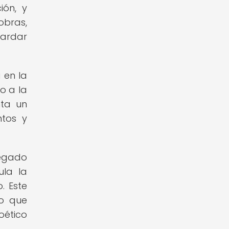
ión, y
obras,
uardar
 en la
o a la
nta un
ntos y
legado
ula la
. Este
no que
oético