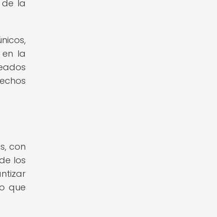
 de la
nicos,
 en la
deados
rechos
a
s, con
de los
ntizar
to que