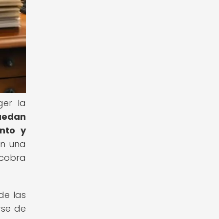
ger la
puedan
ento y
en una
 cobra
de las
rse de