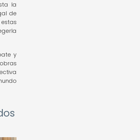
sta la
gal de
 estas
egerla
bate y
 obras
ectiva
 mundo
ados