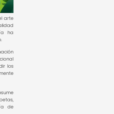
l arte
alidad
ía ha
.
nación
cional
ir los
amente
onsume
oetas,
gía de