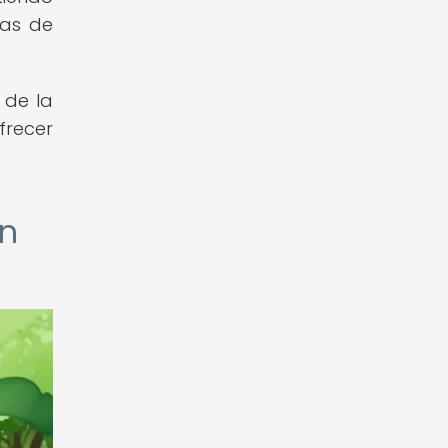
mas de
 de la
frecer
ón