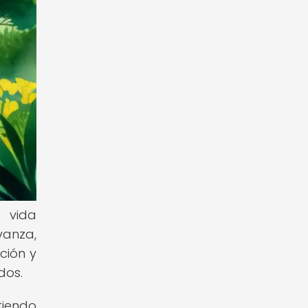
 vida
vanza,
ción y
dos.
tiendo