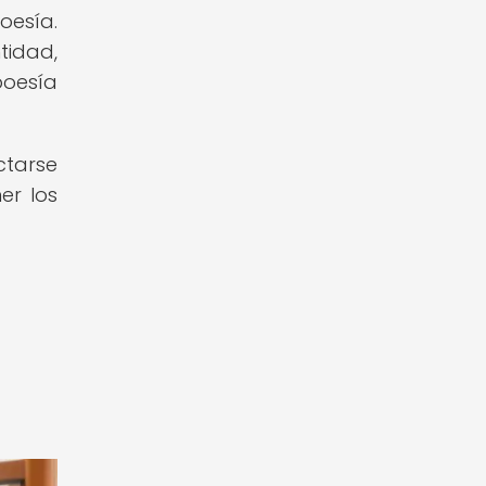
oesía.
tidad,
poesía
ctarse
er los