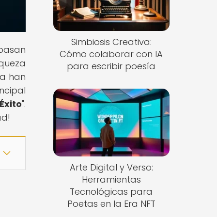
Simbiosis Creativa:
spasan
Cómo colaborar con IA
iqueza
para escribir poesía
ía han
ncipal
xito
".
ad!
Arte Digital y Verso:
Herramientas
Tecnológicas para
Poetas en la Era NFT