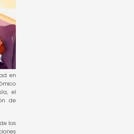
dad en
nómico
ía, el
ión de
de los
ciones