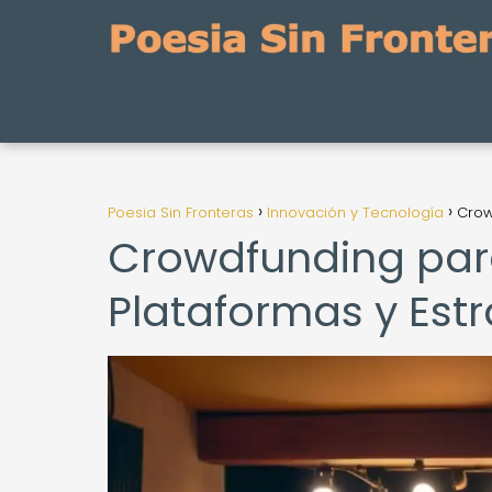
Poesia Sin Fronteras
Innovación y Tecnología
Crow
Crowdfunding para
Plataformas y Estr