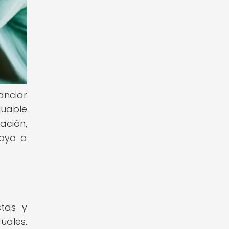
anciar
luable
ación,
poyo a
stas y
uales.