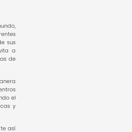
mundo,
rentes
de sus
vita a
ras de
manera
entros
ndo el
icas y
te así