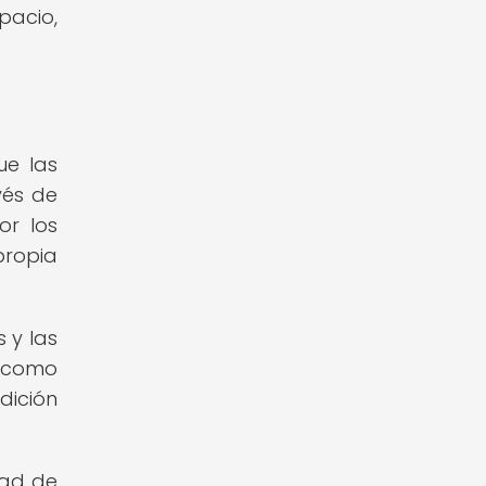
pacio,
ue las
vés de
or los
propia
 y las
o como
dición
dad de