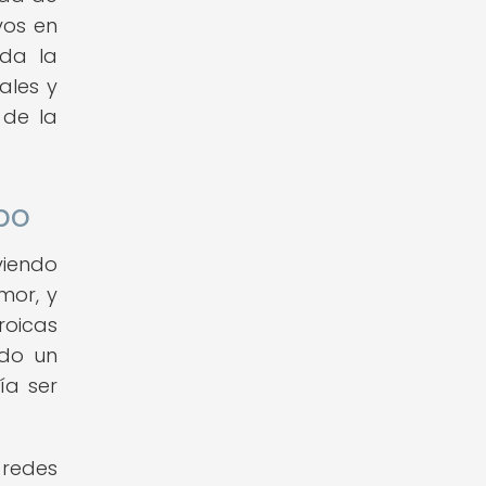
vos en
nda la
ales y
 de la
po
viendo
mor, y
roicas
ido un
ía ser
 redes