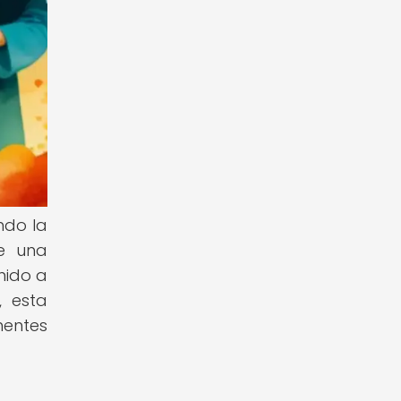
ndo la
de una
nido a
, esta
nentes