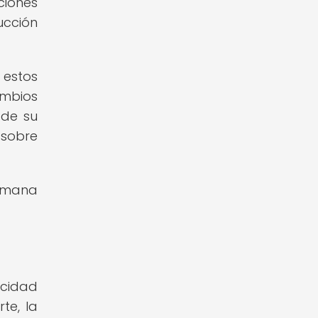
ciones
ucción
 estos
ambios
 de su
 sobre
humana
acidad
te, la