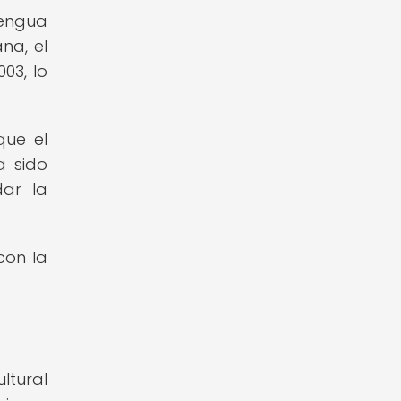
lengua
na, el
03, lo
que el
a sido
dar la
con la
ltural