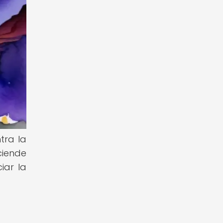
tra la
ciende
iar la