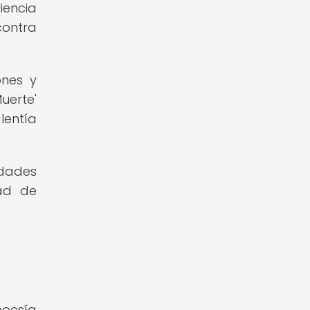
iencia
contra
ones y
uerte'
lentía
idades
dad de
poesía