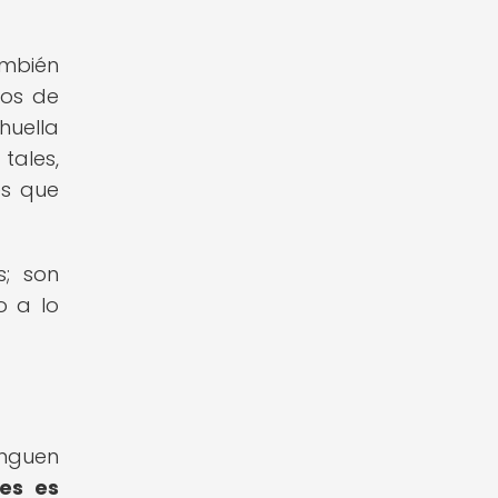
ambién
hos de
huella
tales,
es que
; son
o a lo
inguen
nes es