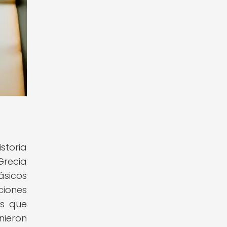
storia
Grecia
ásicos
ciones
es que
nieron