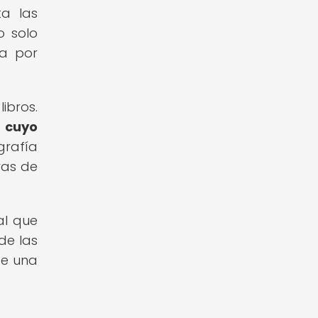
a las
o solo
ca por
ibros.
 cuyo
grafía
ras de
al que
de las
de una