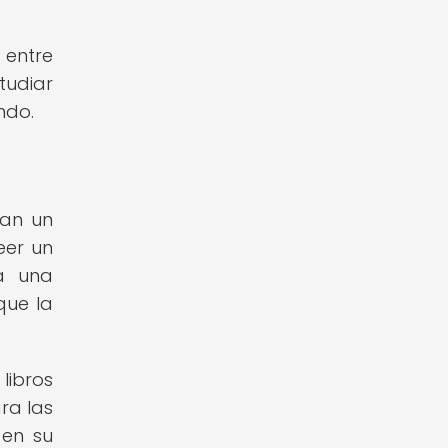
 entre
tudiar
ndo.
tan un
eer un
ga una
que la
libros
ra las
 en su