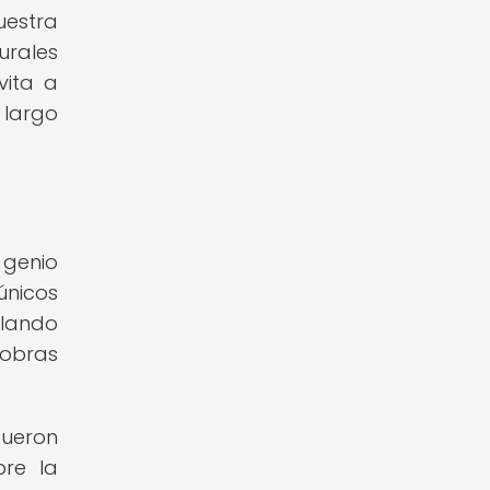
uestra
urales
vita a
 largo
 genio
únicos
elando
 obras
fueron
bre la