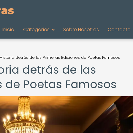
Inicio
Categorías
Sobre Nosotros
Contacto
 Historia detrás de las Primeras Ediciones de Poetas Famosos
oria detrás de las
es de Poetas Famosos