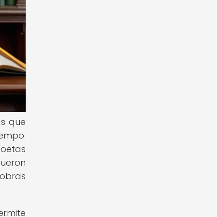
as que
iempo.
poetas
fueron
 obras
ermite