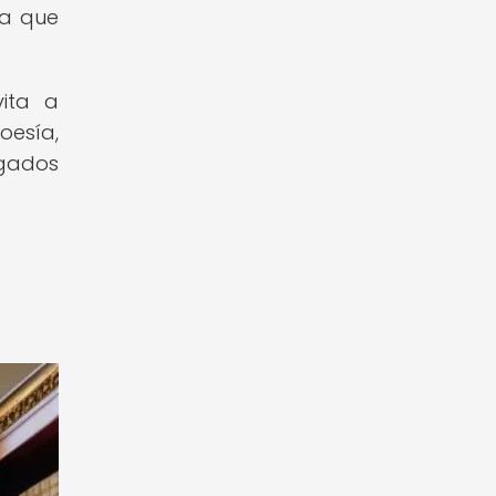
ia que
vita a
esía,
egados