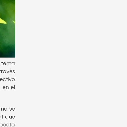
n tema
través
ectivo
 en el
omo se
al que
 poeta