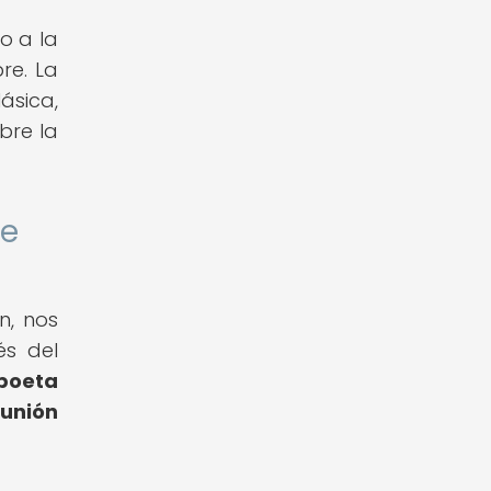
o a la
re. La
ásica,
bre la
de
n, nos
és del
 poeta
munión