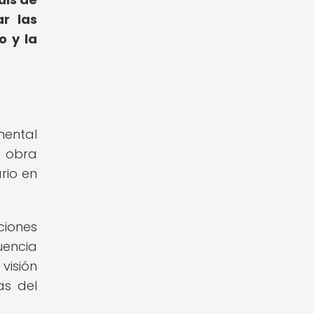
ar las
o y la
mental
a obra
rio en
ciones
uencia
visión
as del