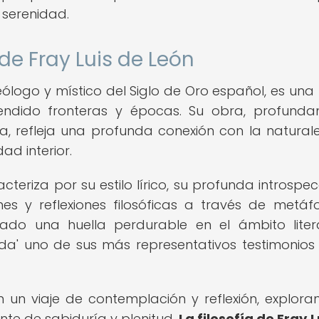
 serenidad.
de Fray Luis de León
eólogo y místico del Siglo de Oro español, es una 
ndido fronteras y épocas. Su obra, profund
sa, refleja una profunda conexión con la naturale
ad interior.
teriza por su estilo lírico, su profunda introspec
es y reflexiones filosóficas a través de metáf
ado una huella perdurable en el ámbito liter
irada' uno de sus más representativos testimonios
 un viaje de contemplación y reflexión, explora
nte de sabiduría y plenitud.
La filosofía de Fray L