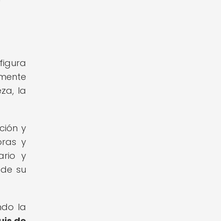
figura
amente
za, la
ción y
oras y
ario y
 de su
ndo la
uis de