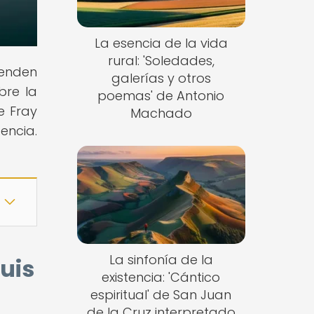
La esencia de la vida
rural: 'Soledades,
ienden
galerías y otros
bre la
poemas' de Antonio
e Fray
Machado
encia.
La sinfonía de la
Luis
existencia: 'Cántico
espiritual' de San Juan
de la Cruz interpretado