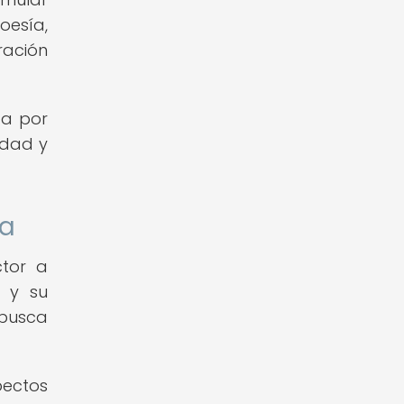
oesía,
ración
da por
idad y
ía
ctor a
a y su
 busca
pectos