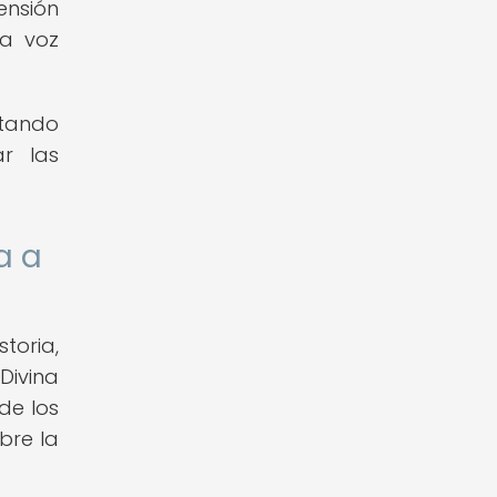
ensión
la voz
itando
ar las
a a
toria,
Divina
de los
bre la