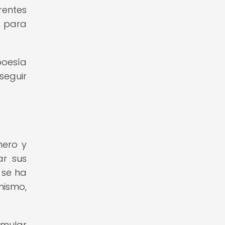
rentes
z para
poesía
seguir
mero y
ar sus
 se ha
nismo,
imular