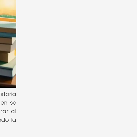
storia
gen se
rar al
ndo la