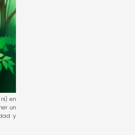
 ni) en
ner un
idad y