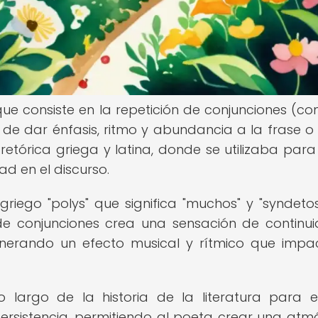
que consiste en la repetición de conjunciones (com
in de dar énfasis, ritmo y abundancia a la frase o 
retórica griega y latina, donde se utilizaba para
ad en el discurso.
 griego "polys" que significa "muchos" y "syndeto
a de conjunciones crea una sensación de continu
generando un efecto musical y rítmico que impa
lo largo de la historia de la literatura para 
persistencia, permitiendo al poeta crear una atm