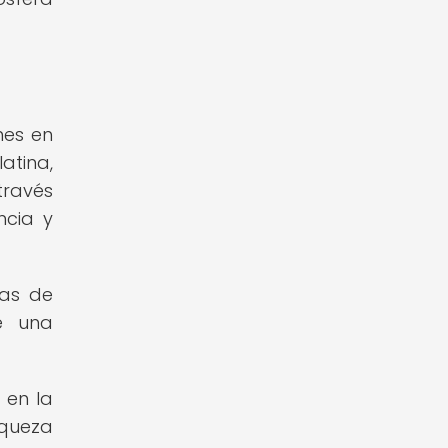
nes en
latina,
través
ncia y
tas de
e una
 en la
iqueza