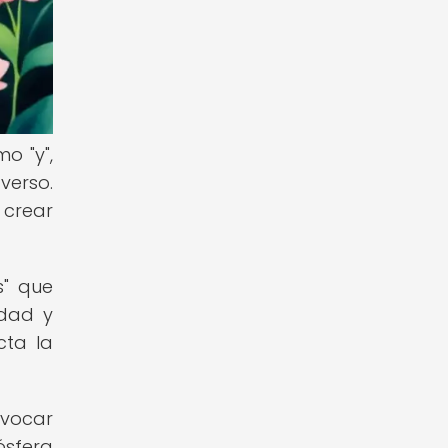
o "y",
verso.
 crear
s" que
idad y
cta la
evocar
ósfera