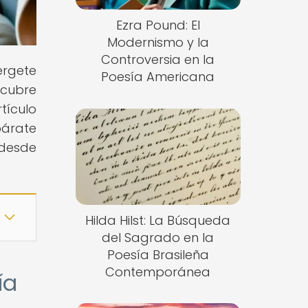
Ezra Pound: El
Modernismo y la
Controversia en la
érgete
Poesía Americana
scubre
tículo
párate
 desde
Hilda Hilst: La Búsqueda
del Sagrado en la
Poesía Brasileña
Contemporánea
ía