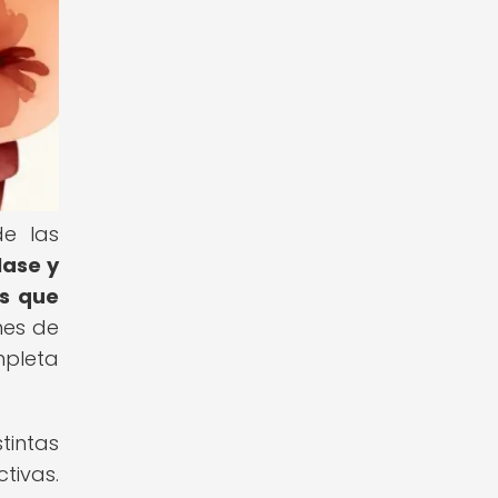
de las
lase y
es que
nes de
mpleta
tintas
tivas.