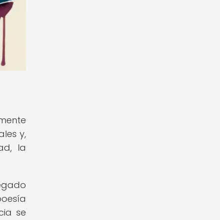
amente
les y,
ad, la
legado
poesía
cia se