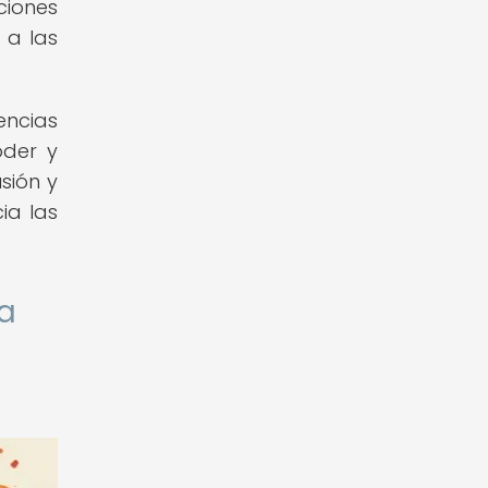
ciones
 a las
encias
oder y
sión y
ia las
ca