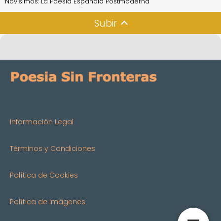
Novísimos: La Poesía Española Postmoderna
Subir
Información Legal
Términos y Condiciones
Política de Cookies
Política de Imágenes