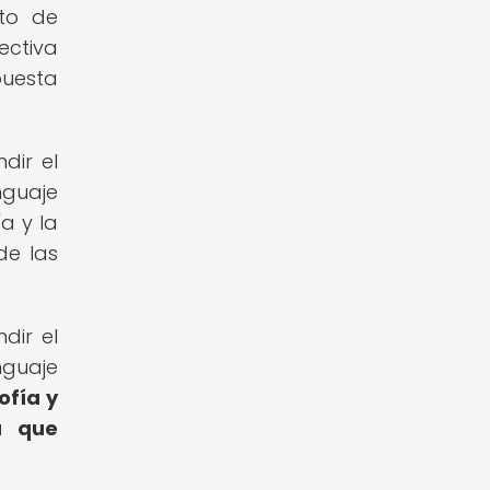
nto de
ectiva
puesta
dir el
nguaje
a y la
de las
dir el
nguaje
ofía y
ra que