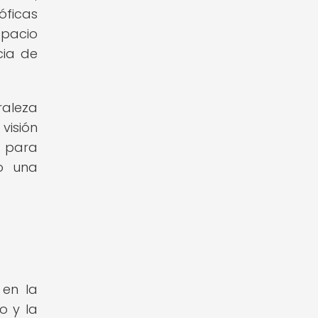
óficas
spacio
cia de
raleza
visión
o para
do una
 en la
o y la