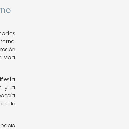
rno
icados
torno.
resión
a vida
fiesta
e y la
poesía
cia de
espacio