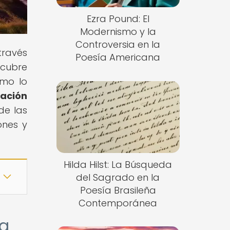
Ezra Pound: El
Modernismo y la
Controversia en la
través
Poesía Americana
scubre
omo lo
tación
de las
ones y
Hilda Hilst: La Búsqueda
del Sagrado en la
Poesía Brasileña
Contemporánea
la