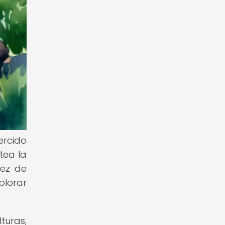
ercido
ntea la
vez de
plorar
turas,