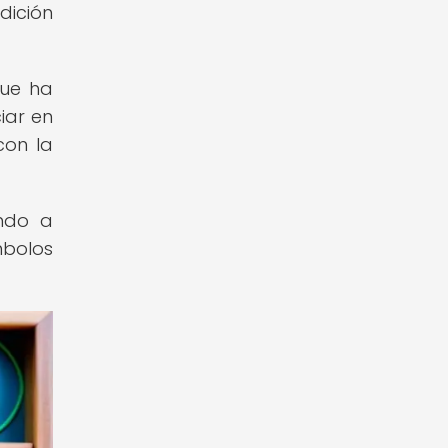
dición
que ha
iar en
con la
ando a
mbolos