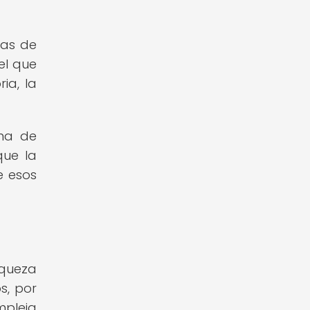
ias de
el que
ia, la
rma de
que la
e esos
iqueza
s, por
mpleja