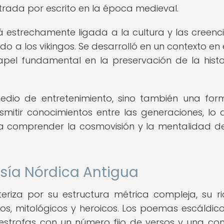
strada por escrito en la época medieval.
á estrechamente ligada a la cultura y las creenc
do a los vikingos. Se desarrolló en un contexto en 
el fundamental en la preservación de la histor
edio de entretenimiento, sino también una fo
nsmitir conocimientos entre las generaciones, lo 
ra comprender la cosmovisión y la mentalidad d
esía Nórdica Antigua
eriza por su estructura métrica compleja, su r
s, mitológicos y heroicos. Los poemas escáldico
strofas con un número fijo de versos y una co