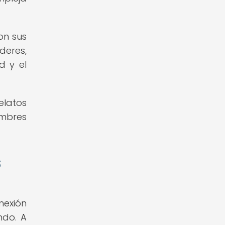
on sus
deres,
d y el
elatos
ombres
s
nexión
ndo. A