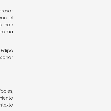
presar
con el
as han
norama
 Edipo
xionar
ocles,
miento
ntexto