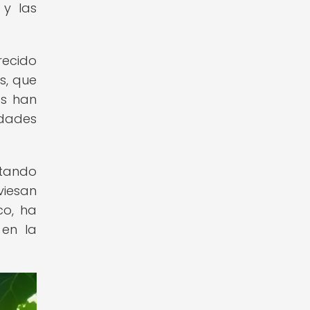
 y las
recido
s, que
os han
idades
rtando
viesan
co, ha
 en la