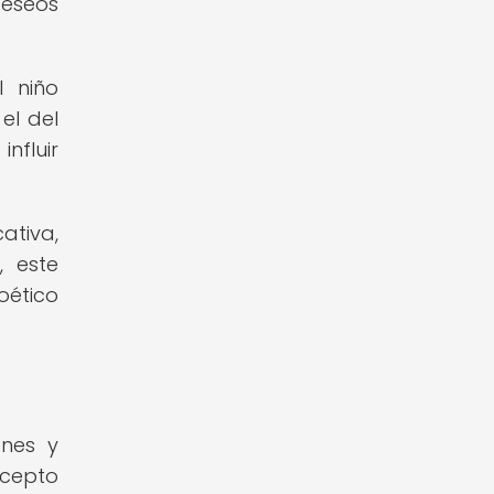
eseos
l niño
el del
nfluir
.
ativa,
, este
oético
ones y
ncepto