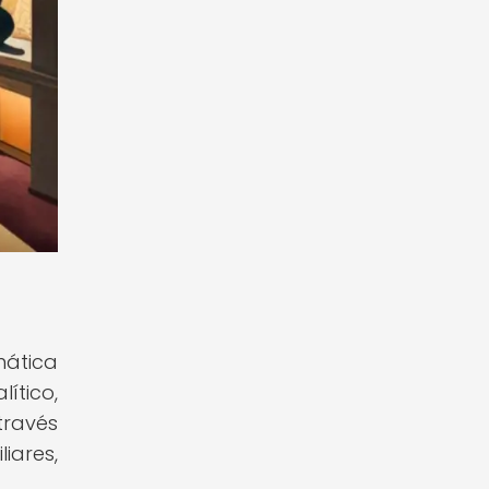
mática
ítico,
través
iares,