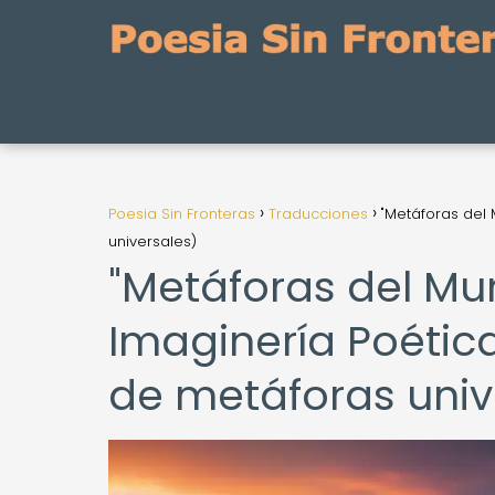
Poesia Sin Fronteras
Traducciones
"Metáforas del 
universales)
"Metáforas del Mun
Imaginería Poética
de metáforas univ