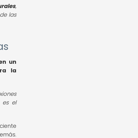
urales
,
 de las
as
en un
ra la
xiones
 es el
ciente
demás.