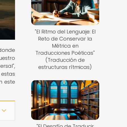
"El Ritmo del Lenguaje: El
Reto de Conservar la
Métrica en
 donde
Traducciones Poéticas"
uestro
(Traducción de
rsal",
estructuras rítmicas)
 estas
n este
"El Desafío de Traducir