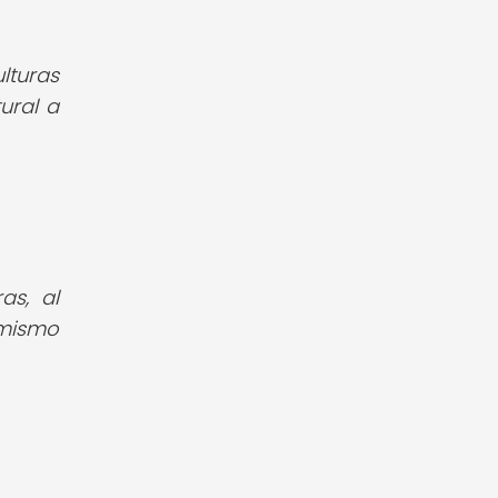
lturas
ural a
as, al
 mismo