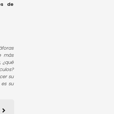
es de
áforas
ue más
, ¿qué
culos?
cer su
 es su