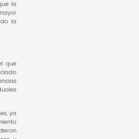
que la
 mayor
ndo la
el que
nciado
encias
duales
es, ya
miento
dieron