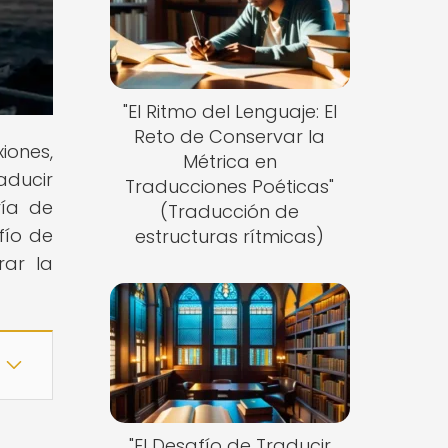
"El Ritmo del Lenguaje: El
Reto de Conservar la
iones,
Métrica en
aducir
Traducciones Poéticas"
ría de
(Traducción de
fío de
estructuras rítmicas)
rar la
"El Desafío de Traducir