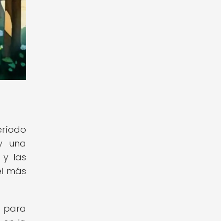
eríodo
 y una
 y las
el más
a para