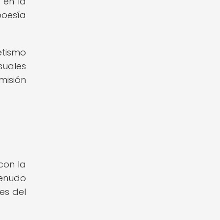
 en la
poesía
etismo
suales
misión
con la
menudo
es del