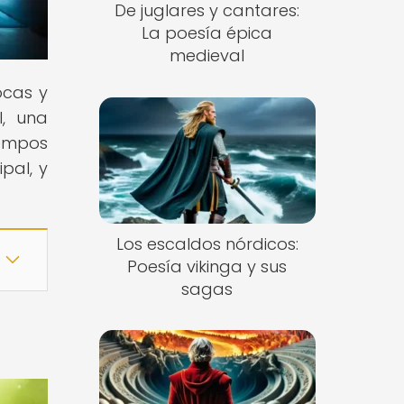
De juglares y cantares:
La poesía épica
medieval
ocas y
l, una
iempos
pal, y
Los escaldos nórdicos:
Poesía vikinga y sus
sagas