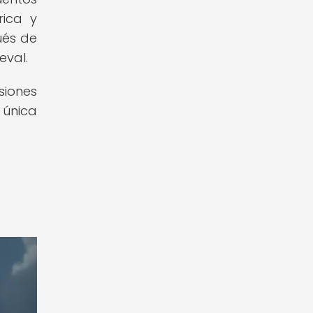
rica y
ués de
eval.
siones
 única