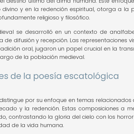
l destino último del alma humana. Este enfoque
 divino y en la redención espiritual, otorga a la 
undamente religioso y filosófico.
ieval se desarrolló en un contexto de analfab
a de difusión y recepción. Las representaciones vi
radición oral, jugaron un papel crucial en la trans
largo de la población medieval.
les de la poesía escatológica
distingue por su enfoque en temas relacionados 
 el pecado y la redención. Estas composiciones a 
o, contrastando la gloria del cielo con los horror
ilidad de la vida humana.