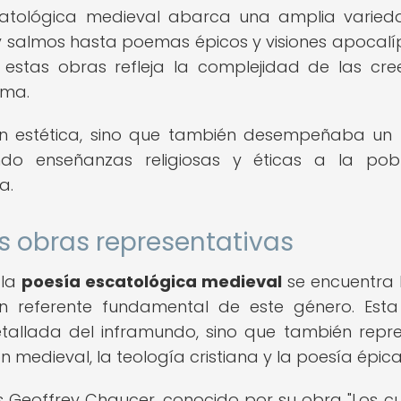
catológica medieval abarca una amplia varie
y salmos hasta poemas épicos y visiones apocalíp
e estas obras refleja la complejidad de las cre
lma.
ión estética, sino que también desempeñaba un
endo enseñanzas religiosas y éticas a la pob
a.
s obras representativas
 la
poesía escatológica medieval
se encuentra
 un referente fundamental de este género. Est
etallada del inframundo, sino que también repr
n medieval, la teología cristiana y la poesía épica
és Geoffrey Chaucer, conocido por su obra "Los c