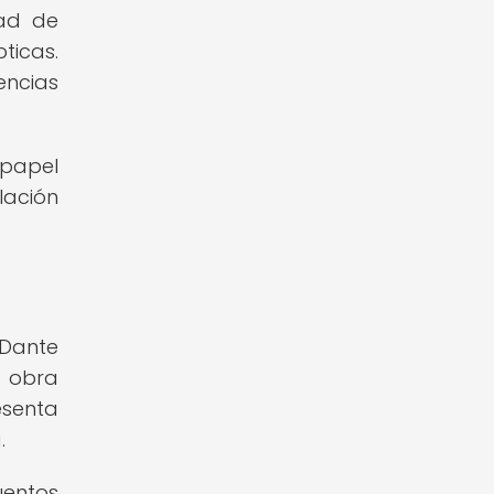
dad de
ticas.
encias
 papel
lación
 Dante
a obra
esenta
.
uentos