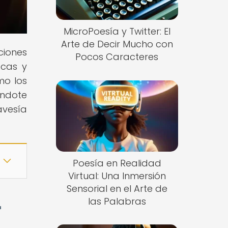
MicroPoesía y Twitter: El
Arte de Decir Mucho con
ciones
Pocos Caracteres
ocas y
mo los
éndote
avesía
Poesía en Realidad
Virtual: Una Inmersión
Sensorial en el Arte de
las Palabras
r