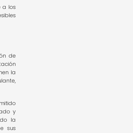
 a los
sibles
ión de
tación
nen la
lante,
mitido
rado y
ado la
de sus