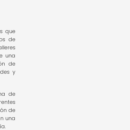
os que
ios de
lleres
de una
ión de
ades y
ma de
rentes
ión de
an una
ía.