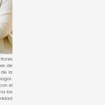
itores
res de
 de la
hogar.
con el
ra los
unidad