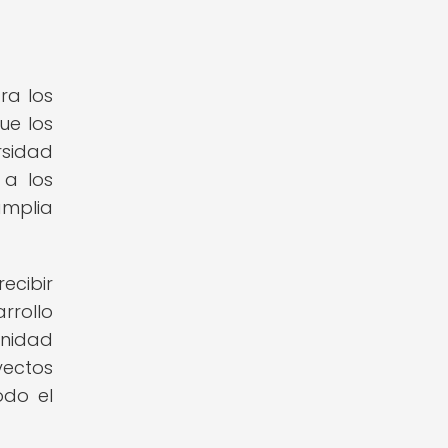
ra los
que los
rsidad
 a los
amplia
ecibir
rrollo
unidad
yectos
odo el