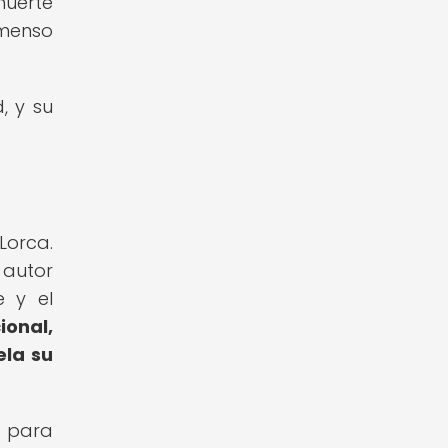
muerte
nmenso
, y su
Lorca.
 autor
e y el
ional,
ela su
l para