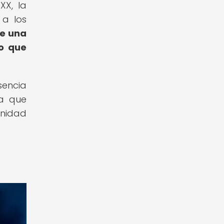
XX, la
 a los
ce una
po que
sencia
ca que
gnidad