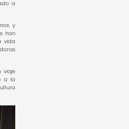
cado a
inos y
os han
a vida
edoras
 viaje
a a la
ultura