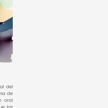
al del
ama de
n oral
ue los