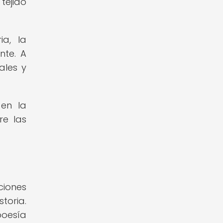
tejido
ia, la
nte. A
ales y
 en la
re las
ciones
toria.
poesía