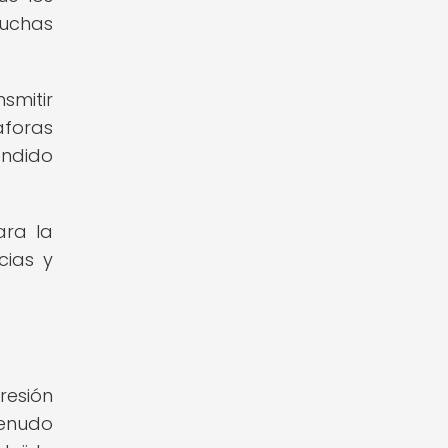
muchas
smitir
áforas
endido
ara la
cias y
resión
menudo