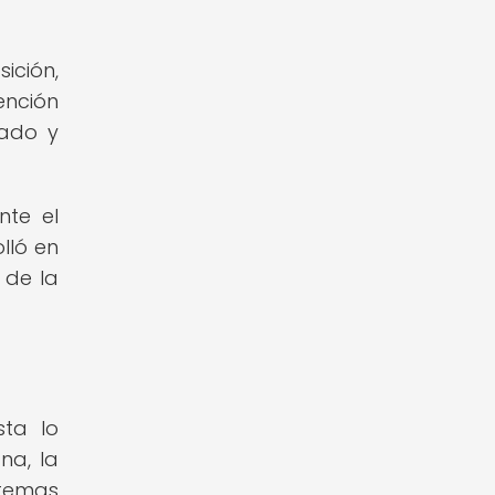
ición,
ención
nado y
nte el
lló en
 de la
ta lo
na, la
 temas