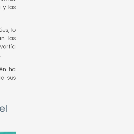
 y las
es, lo
an las
vertía
.
ién ha
de sus
el