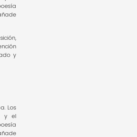
poesía
 añade
ición,
ención
nado y
a. Los
" y el
poesía
 añade