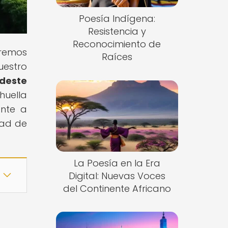
Poesía Indígena:
Resistencia y
Reconocimiento de
aremos
Raíces
uestro
udeste
uella
ante a
dad de
La Poesía en la Era
Digital: Nuevas Voces
del Continente Africano