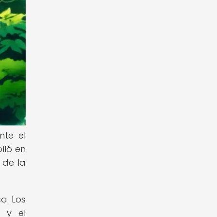
nte el
lló en
 de la
a. Los
" y el