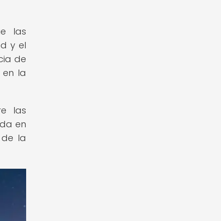
e las
d y el
cia de
 en la
re las
ada en
 de la