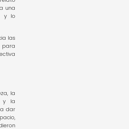
ta una
a y lo
ia las
d para
ectiva
za, la
s y la
ra dar
pacio,
dieron