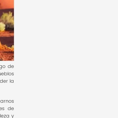
rgo de
ueblos
der la
rarnos
nes de
leza y