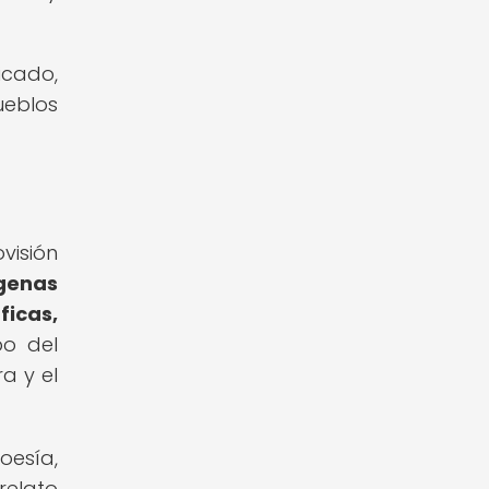
icado,
ueblos
visión
ígenas
ficas,
po del
a y el
oesía,
relato