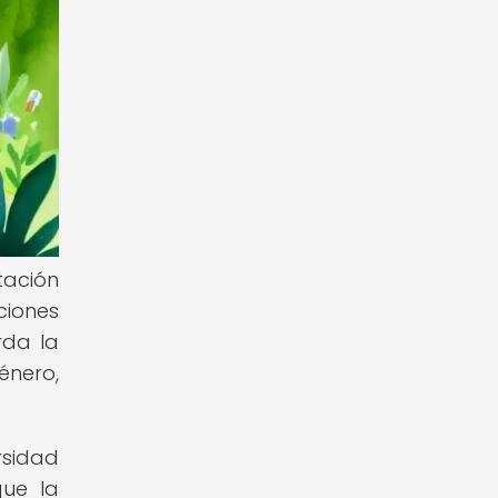
tación
ciones
rda la
énero,
rsidad
que la