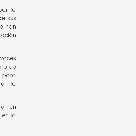
por la
de sus
ue han
tación
voces
nfo de
e para
 en la
 en un
 en la