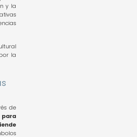
n y la
ativas
encias
ltural
por la
as
vés de
 para
iende
mbolos