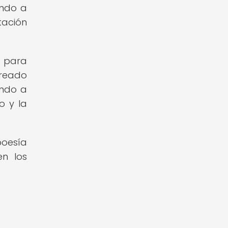
endo a
tación
y para
creado
ando a
o y la
poesía
en los