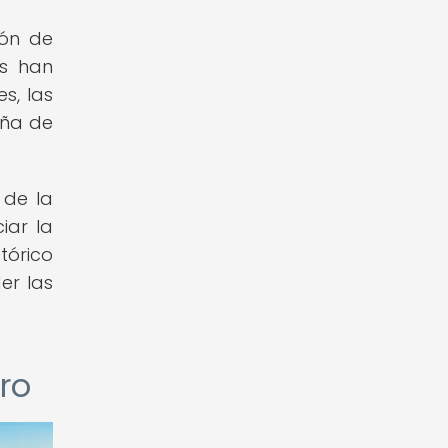
ión de
os han
s, las
aña de
 de la
iar la
tórico
er las
ro