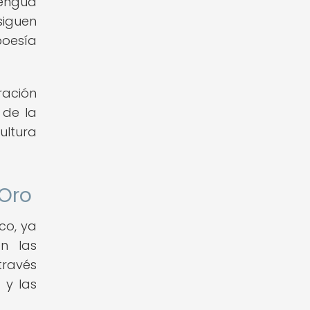
lengua
siguen
poesía
ración
 de la
ultura
 Oro
co, ya
én las
través
 y las