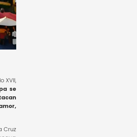
 XVII,
apa se
stacan
 amor,
a Cruz