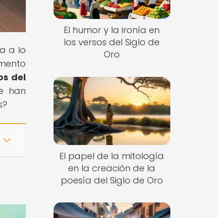
El humor y la ironía en
los versos del Siglo de
a a lo
Oro
umento
os del
ue han
s?
El papel de la mitología
en la creación de la
poesía del Siglo de Oro