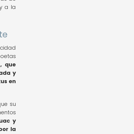
y a la
te
acidad
poetas
s, que
tada y
kus en
que su
mentos
uac y
por la