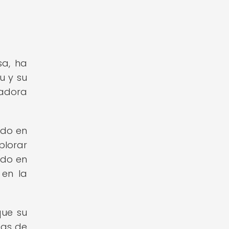
sa, ha
u y su
radora
ado en
plorar
ado en
 en la
que su
tas de