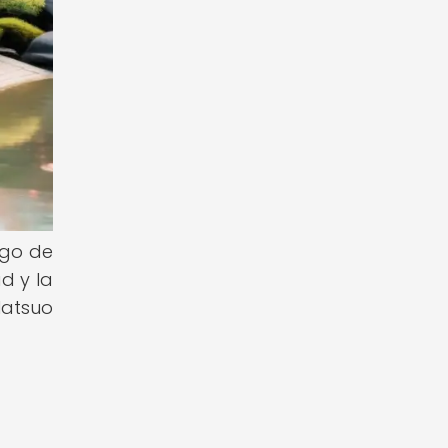
rgo de
d y la
Matsuo