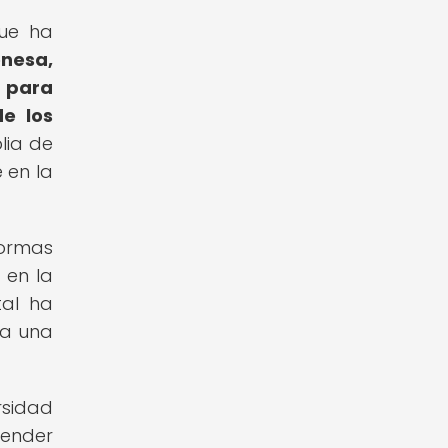
que ha
nesa,
 para
e los
lia de
 en la
formas
 en la
tal ha
 a una
rsidad
cender