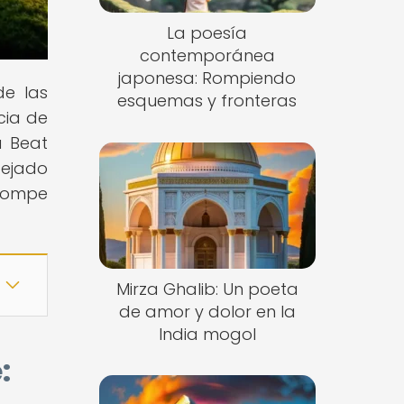
La poesía
contemporánea
japonesa: Rompiendo
de las
esquemas y fronteras
cia de
a Beat
dejado
 rompe
Mirza Ghalib: Un poeta
de amor y dolor en la
India mogol
: