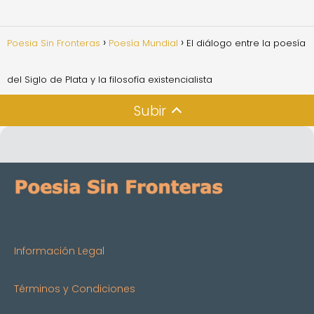
Poesia Sin Fronteras
Poesía Mundial
El diálogo entre la poesía
del Siglo de Plata y la filosofía existencialista
Subir
Información Legal
Términos y Condiciones