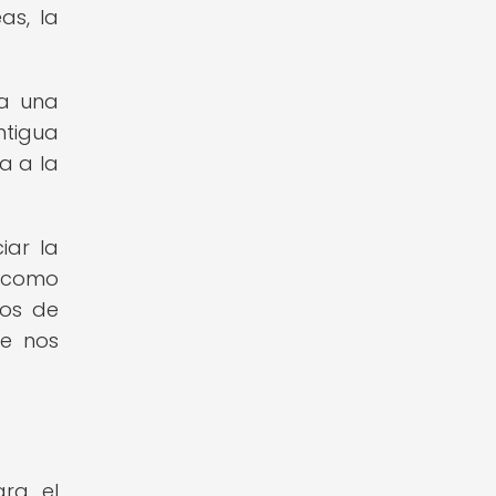
as, la
da una
ntigua
a a la
iar la
n como
tos de
ue nos
ara el