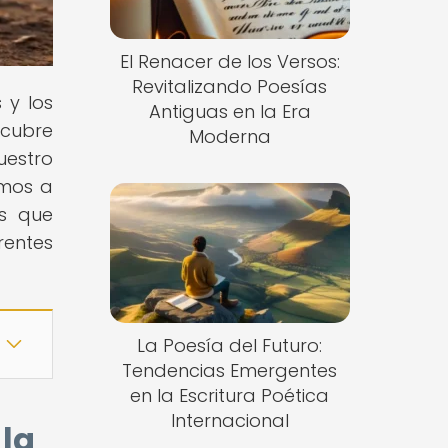
El Renacer de los Versos:
Revitalizando Poesías
 y los
Antiguas en la Era
scubre
Moderna
uestro
tamos a
os que
rentes
La Poesía del Futuro:
Tendencias Emergentes
en la Escritura Poética
Internacional
 la