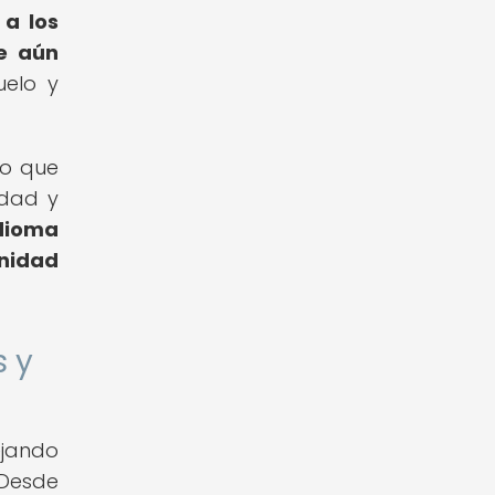
 a los
ue aún
uelo y
do que
idad y
dioma
nidad
s y
ejando
 Desde