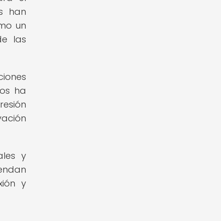
as han
omo un
de las
ciones
cos ha
resión
vación
ales y
iendan
xión y