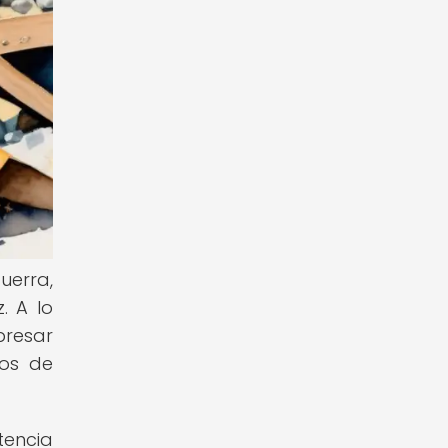
uerra,
. A lo
presar
pos de
tencia