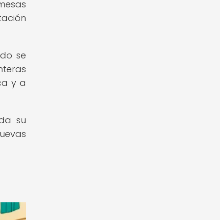
 mesas
tación
ndo se
nteras
ca y a
oda su
nuevas