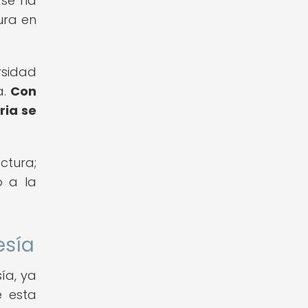
 se ha
ura en
rsidad
a.
Con
ria se
ctura;
o a la
esía
ía, ya
e esta